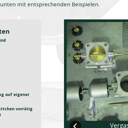
r unten mit entsprechenden Beispielen.
iten
und
ng auf eigener
lättchen vorrätig
)
Verga