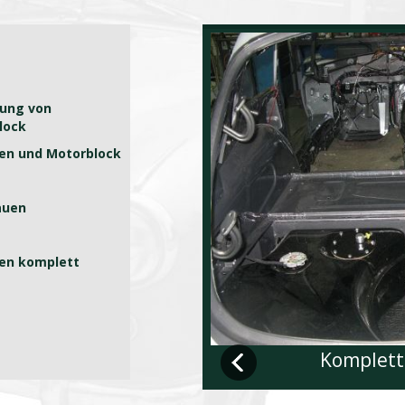
kung von
lock
ten und Motorblock
auen
sen komplett
Komplett