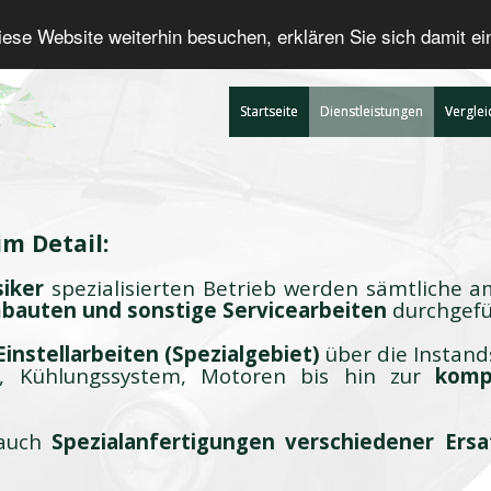
ese Website weiterhin besuchen, erklären Sie sich damit e
Startseite
Dienstleistungen
Verglei
m Detail:
siker
spezialisierten Betrieb werden sämtliche a
bauten und sonstige Servicearbeiten
durchgefü
Einstellarbeiten (Spezialgebiet)
über die Instan
n, Kühlungssystem, Motoren bis hin zur
komp
 auch
Spezialanfertigungen verschiedener Ersa