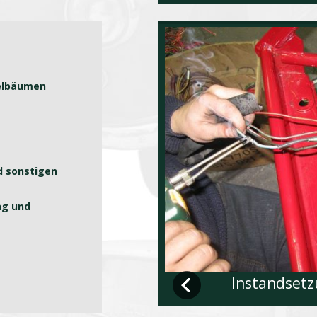
belbäumen
d sonstigen
ng und
Instandset