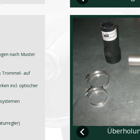
ngen nach Muster
n Trommel- auf
en incl. optischer
hlsystemen
turregler)
Überholun